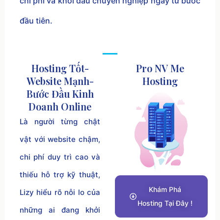
chi phí và khởi đầu chuyên nghiệp ngay từ bước
đầu tiên.
Hosting Tốt-
Pro NV Me
Website Mạnh-
Hosting
Bước Đầu Kinh
Doanh Online
Là người từng chật
vật với website chậm,
chi phí duy trì cao và
thiếu hỗ trợ kỹ thuật,
Khám Phá
Lizy hiểu rõ nỗi lo của
Hosting Tại Đây !
những ai đang khởi