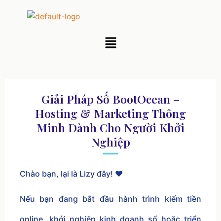
Nhảy
tới
nội
Menu
dung
Giải Pháp Số BootOcean –
Hosting & Marketing Thông
Minh Dành Cho Người Khởi
Nghiệp
Chào bạn, lại là Lizy đây! ❤️
Nếu bạn đang bắt đầu hành trình kiếm tiền
online, khởi nghiệp kinh doanh số hoặc triển